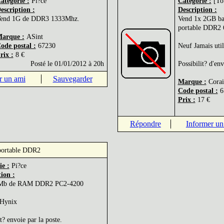
atégorie :
Pi?ce
Catégorie :
[To
escription :
Description :
end 1G de DDR3 1333Mhz.
Vend 1x 2GB ba
portable DDR2
arque :
ASint
ode postal :
67230
Neuf Jamais util
rix :
8 €
Posté le 01/01/2012 à 20h
Possibilit? d'env
r un ami
Sauvegarder
Marque :
Corai
Code postal :
6
Prix :
17 €
Répondre
Informer un
ortable DDR2
ie :
Pi?ce
ion :
 Mb de RAM DDR2 PC2-4200
Hynix
t? envoie par la poste.