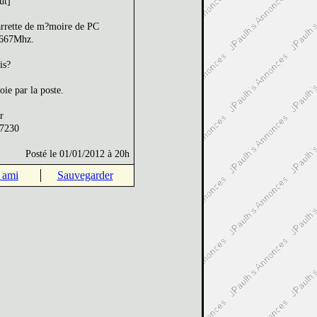
ut]
rrette de m?moire de PC
 667Mhz.
is?
oie par la poste.
r
7230
Posté le 01/01/2012 à 20h
 ami
Sauvegarder