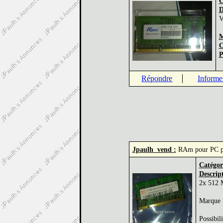
C
D
V
M
C
P
Répondre
Informe
Jpaulh vend :
RAm pour PC p
Catégor
Descript
2x 512
Marque 
Possibili