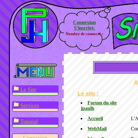
Connexion
S'inscrire.
Nombre de connecté :
A
Le Site
Le site :
Forum du site
Services
jpaulh
Accueil
L'A
Tutorial
WebMail
Con
Connexion