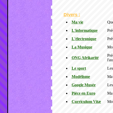
Divers :
Ma vie
Que
L'informatique
Pré
L'électronique
Pré
La Musique
Mon
Pré
ONG Afrikarité
l'as
Le sport
Les
Modélisme
Ma 
Google Musée
Les
Pièce en Euro
Ma 
Curriculum Vitæ
Mon