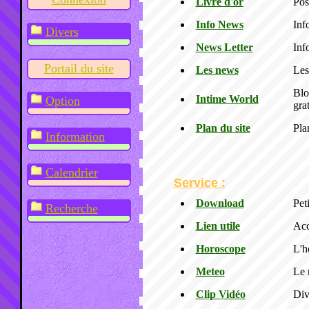
Livre d'or
Pos
Info News
Inf
Divers
News Letter
Inf
Portail du site
Les news
Les
Blo
Intime World
Option
grat
Plan du site
Pla
Information
Calendrier
Service :
Download
Peti
Recherche
Lien utile
Acc
Horoscope
L'h
Meteo
Le 
Clip Vidéo
Div