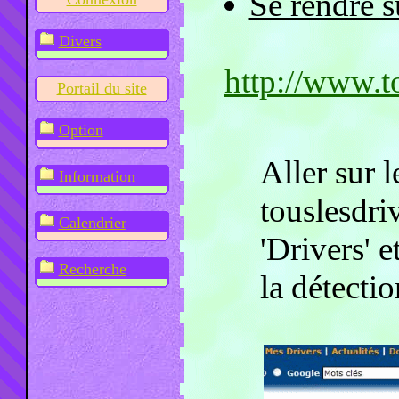
Se rendre su
Divers
http://www.t
Portail du site
Option
Aller sur l
Information
touslesdri
Calendrier
'Drivers' e
Recherche
la détectio