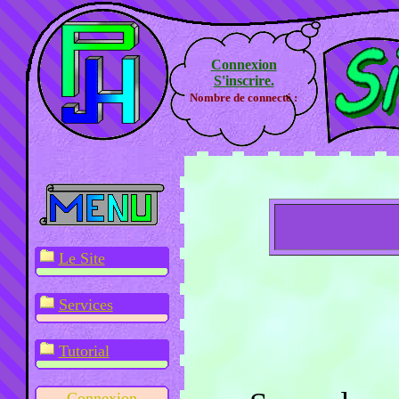
Connexion
S'inscrire.
Nombre de connecté :
Le Site
Services
Tutorial
Connexion