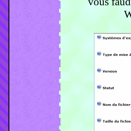
vous faud
W